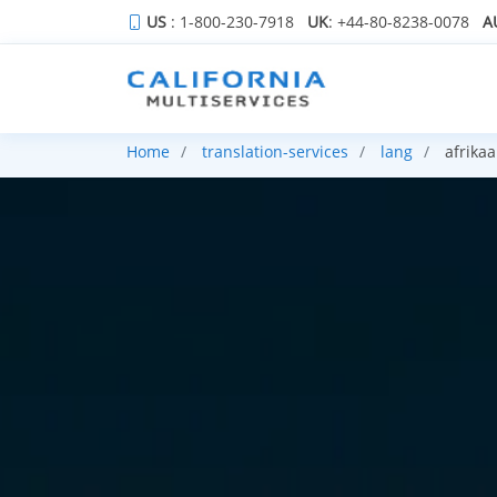
US
: 1-800-230-7918
UK
: +44-80-8238-0078
A
Home
translation-services
lang
afrika